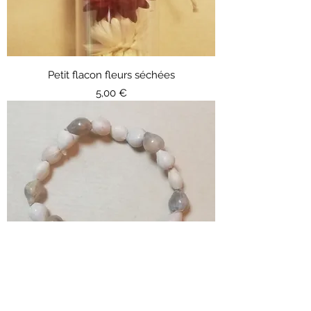
Petit flacon fleurs séchées
Prix
5,00 €