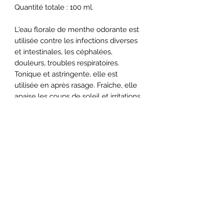
Quantité totale : 100 ml.
L'eau florale de menthe odorante est
utilisée contre les infections diverses
et intestinales, les céphalées,
douleurs, troubles respiratoires.
Tonique et astringente, elle est
utilisée en après rasage. Fraîche, elle
apaise les coups de soleil et irritations
cutanées.
Conseils d'utilisations
: Déconseillée
aux femmes enceintes et/ ou
allaitantes et aux enfants de moins
de six ans. Utilisation en interne à
raison d'une cuillère à café dans un
verre d'eau deux fois par jour, ou tout
simplement en cuisine. Usage
externe en brumisation, en