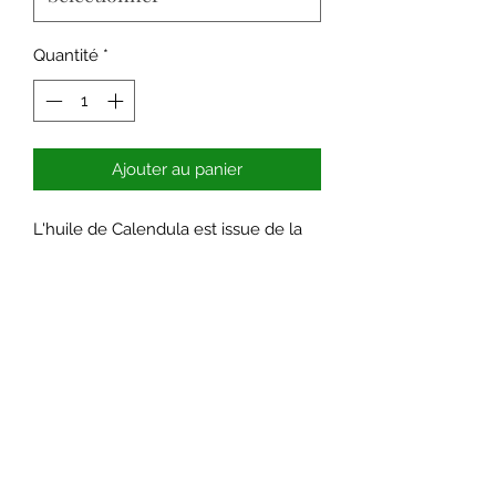
Quantité
*
Ajouter au panier
L'huile de Calendula est issue de la
macération de fleurs de soucis. Elle
est utilisée pour les peaux sensibles,
irritées et inflammées. Elle a des
vertues apaisantes, nourrissantes et
raffermissantes cutanées.