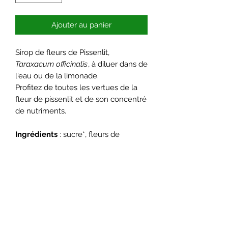
Ajouter au panier
Sirop de fleurs de Pissenlit,
Taraxacum officinalis
, à diluer dans de
l'eau ou de la limonade.
Profitez de toutes les vertues de la
fleur de pissenlit et de son concentré
de nutriments.
Ingrédients
: sucre*, fleurs de
pissenlit, eau, jus de citrons*.
* ingrédients d'origine française issus
de l'agriculture biologique.
Quantité
: 25 cl