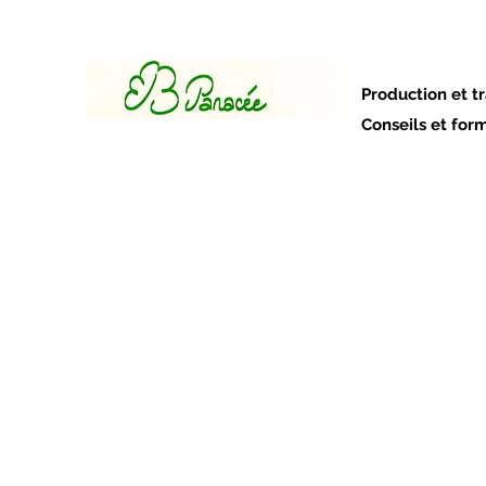
Panacée
Production et t
Conseils et for
Accueil
Boutique
Nuit insolite
Consultations / Fo