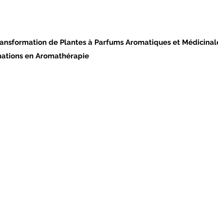
ransformation de Plantes à Parfums Aromatiques et Médicinal
mations en Aromathérapie
rmations
panacee46@gma